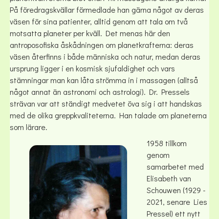
På föredragskvällar förmedlade han gärna något av deras
väsen för sina patienter, alltid genom att tala om två
motsatta planeter per kväll. Det menas här den
antroposofiska åskådningen om planetkrafterna: deras
väsen återfinns i både människa och natur, medan deras
ursprung ligger i en kosmisk sjufaldighet och vars
stämningar man kan låta strömma in i massagen (alltså
något annat än astronomi och astrologi). Dr. Pressels
strävan var att ständigt medvetet öva sig i att handskas
med de olika greppkvaliteterna. Han talade om planeterna
som lärare.
1958 tillkom
genom
samarbetet med
Elisabeth van
Schouwen (1929 -
2021, senare Lies
Pressel) ett nytt