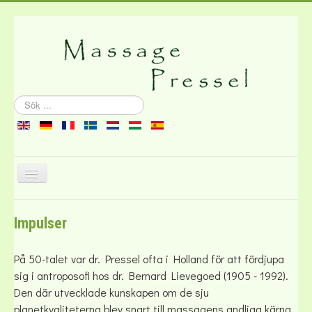
Sök
...
Visa/dölj
navigering
Om massagen
Impulser
Litteratur
Kontakt
På 50-talet var dr. Pressel ofta i Holland för att fördjupa
sig i antroposofi hos dr. Bernard Lievegoed (1905 - 1992).
Den där utvecklade kunskapen om de sju
planetkvaliteterna blev snart till massagens andliga kärna.