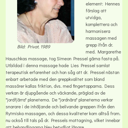
element: Hennes
förslag att
utvidga,
komplettera och
harmonisera
massagen med
grepp ifrån dr.
Bild: Privat, 1989
med. Margarethe
Hauschkas massage, tog Simeon Pressel gärna fasta på.
Utbildad i denna massage hade Lies Pressel samlat
terapeutisk erfarenhet och hon såg att dr. Pressel nästan
enbart arbetade med den greppkvalitet som bland
massörer kallas friktion, dvs. med fingertopparna. Dess
verkan är djupgående och väckande, präglad av de
"jordfjärra" planeterna. De "jordnära" planeterna verkar
snarare i de inhöljande och belivande greppen ifrån den
Rytmiska massagen, och dessa kvaliteter kom alltså from.
nu också till tals på dr. Pressels mottagning, vilket innebar
att behandlingarna blev betydligt längre.