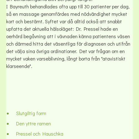
I Bayreuth behandlades ofta upp till 30 patienter per dag,
så en massage genomfördes med nödvändighet mycket
kort och bestämt. Syftet var då alltid också att snabbt
upfatta det aktuella hälsoläget: Dr. Pressel hade en
oerhörd begåvning att i vävnaden känna patientens väsen
och därmed hitta det väsentliga för diagnosen och utifrån
det välja sina övriga ordinationer. Det var frågan om en
mycket vaken varseblivning, långt borta från "atavistiskt
klarseende".
Slutgiltig form
Den yttre ramen
Pressel och Hauschka