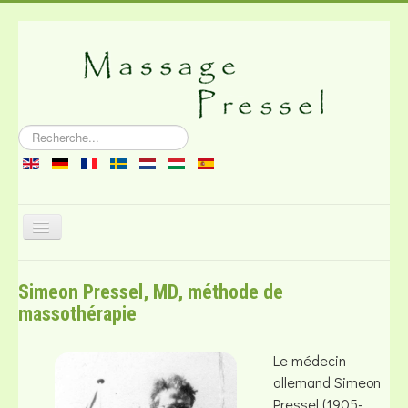
Rechercher
Basculer
la
navigation
À propos du massage
Simeon Pressel, MD, méthode de
Littérature
massothérapie
Bouchon
Le médecin
allemand Simeon
Pressel (1905-