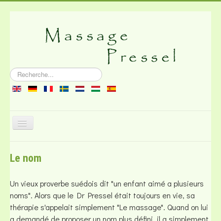
Rechercher
Basculer
la
navigation
À propos du massage
Le nom
Littérature
Bouchon
Un vieux proverbe suédois dit "un enfant aimé a plusieurs
noms". Alors que le Dr Pressel était toujours en vie, sa
thérapie s'appelait simplement "Le massage". Quand on lui
a demandé de proposer un nom plus défini, il a simplement