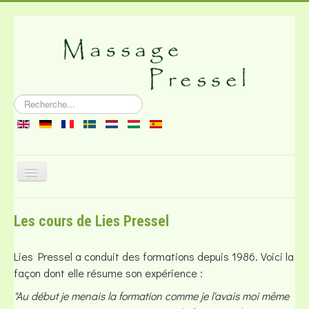
Rechercher
Basculer
la
navigation
À propos du massage
Les cours de Lies Pressel
Littérature
Bouchon
Lies Pressel a conduit des formations depuis 1986. Voici la
façon dont elle résume son expérience :
"Au début je menais la formation comme je l'avais moi même