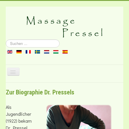
Suchen
...
Navigation
an/aus
Über die Massage
Zur Biographie Dr. Pressels
Literatur
Kontakt
Als
Jugendlicher
(1922) bekam
Dr. Pressel