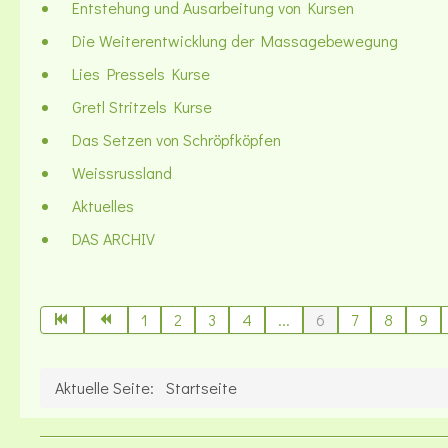
Entstehung und Ausarbeitung von Kursen
Die Weiterentwicklung der Massagebewegung
Lies Pressels Kurse
Gretl Stritzels Kurse
Das Setzen von Schröpfköpfen
Weissrussland
Aktuelles
DAS ARCHIV
1
2
3
4
...
6
7
8
9
Aktuelle Seite:
Startseite