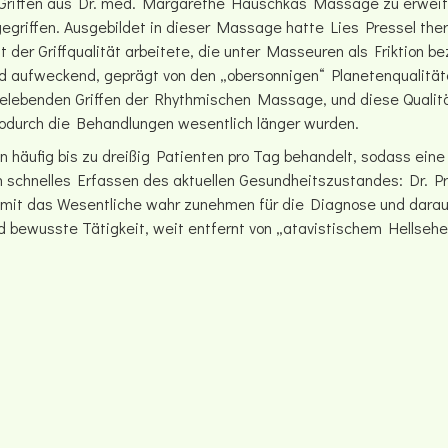
riffen aus Dr. med. Margarethe Hauschkas Massage zu erweiter
gegriffen. Ausgebildet in dieser Massage hatte Lies Pressel th
it der Griffqualität arbeitete, die unter Masseuren als Friktion b
und aufweckend, geprägt von den „obersonnigen“ Planetenqualität
belebenden Griffen der Rhythmischen Massage, und diese Qualitä
wodurch die Behandlungen wesentlich länger wurden.
n häufig bis zu dreißig Patienten pro Tag behandelt, sodass ein
 schnelles Erfassen des aktuellen Gesundheitszustandes: Dr. 
it das Wesentliche wahr zunehmen für die Diagnose und daraus
 bewusste Tätigkeit, weit entfernt von „atavistischem Hellsehe