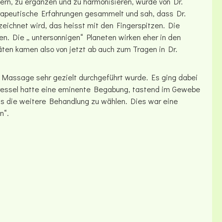
n, zu ergänzen und zu harmonisieren, wurde von Dr.
erapeutische Erfahrungen gesammelt und sah, dass Dr.
ezeichnet wird, das heisst mit den Fingerspitzen. Die
en. Die „ untersonnigen“ Planeten wirken eher in den
ten kamen also von jetzt ab auch zum Tragen in Dr.
e Massage sehr gezielt durchgeführt wurde. Es ging dabei
Pressel hatte eine eminente Begabung, tastend im Gewebe
 die weitere Behandlung zu wählen. Dies war eine
n“.