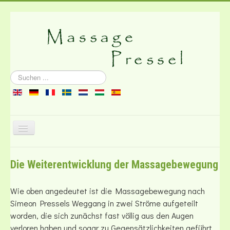
Suchen
...
Navigation
an/aus
Über die Massage
Die Weiterentwicklung der Massagebewegung
Literatur
Kontakt
Wie oben angedeutet ist die Massagebewegung nach
Simeon Pressels Weggang in zwei Ströme aufgeteilt
worden, die sich zunächst fast völlig aus den Augen
verloren haben und sogar zu Gegensätzlichkeiten geführt