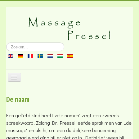
Zoeken...
Schakelen
navigatie
Over de massage
De naam
Literatuur
Contact
Een geliefd kind heeft vele namen" zegt een zweeds
spreekwoord. Zolang Dr. Pressel leefde sprak men van „de
massage" en als hij om een duidelijkere benoeming
gevraagd werd ging hij er niet op in. Definitief wees hij