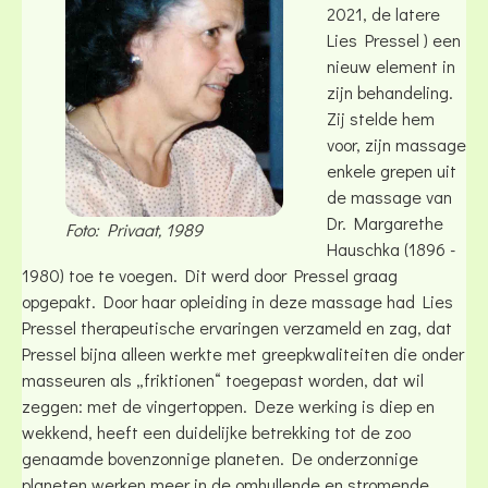
2021, de latere
Lies Pressel ) een
nieuw element in
zijn behandeling.
Zij stelde hem
voor, zijn massage
enkele grepen uit
de massage van
Dr. Margarethe
Foto: Privaat, 1989
Hauschka (1896 -
1980) toe te voegen. Dit werd door Pressel graag
opgepakt. Door haar opleiding in deze massage had Lies
Pressel therapeutische ervaringen verzameld en zag, dat
Pressel bijna alleen werkte met greepkwaliteiten die onder
masseuren als „friktionen“ toegepast worden, dat wil
zeggen: met de vingertoppen. Deze werking is diep en
wekkend, heeft een duidelijke betrekking tot de zoo
genaamde bovenzonnige planeten. De onderzonnige
planeten werken meer in de omhullende en stromende