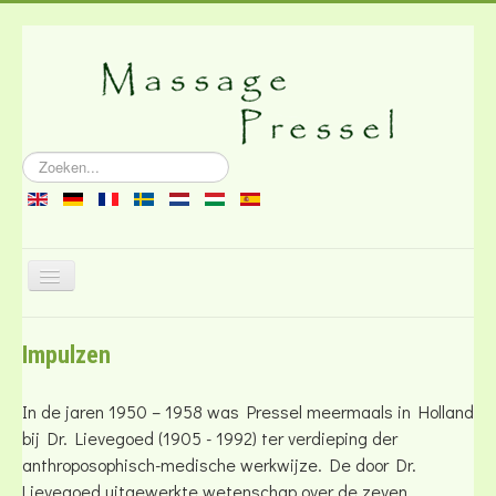
Zoeken...
Schakelen
navigatie
Over de massage
Impulzen
Literatuur
Contact
In de jaren 1950 – 1958 was Pressel meermaals in Holland
bij Dr. Lievegoed (1905 - 1992) ter verdieping der
anthroposophisch-medische werkwijze. De door Dr.
Lievegoed uitgewerkte wetenschap over de zeven