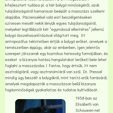
kifejlesztett tudása pl. a hét bolygó minőségéről, azok
tulajdonságairól hamarosan beépült a masszázs szellemi
alapjába. Páciensekkel való esti beszélgetéseken
szívesen mesélt nekik lényük egyes tulajdonságairól,
melyeket legtöbbször két “egymással ellentétes” jellemű
bolygó összehasonlításával világított meg. Itt
antropozófus tekintetben értjük a bolygó erőket, amelyek a
temészetben éppúgy, akár az emberben, igen jelentős
szerepet játszanak egy kozmikus hetesség formájában, és
ezeket a bizonyos hatású hangulatokat (erőket) bele lehet
foglalni a masszázsba. ( Fontos, hogy értsük, itt nem
asztrológiáról, vagy asztronómiáról van szó). Dr. Pressel
mindig úgy beszélt a bolygókról, mint tanító erők forrásáról,
amelyek megalapozták a masszázson belül bizonyos
fogásminőségek gyakorlatias és tudatos kultiválását.
1958-ban az
Elisabeth van
Schouwen-nel