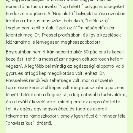
ébresztő hatású, mivel a “Nap feletti” bolygóminőségeket
hordozza magában. A “Nap alatti” bolygók hatása azonban
inkább a ritmikus masszázs beburkoló, “felélesztő”
fogásaiban találhatóak. Ezek az új “minőségek”ekkor
jelentek meg Dr. Pressel praxisában, és így a kezelések
időtartalma is lényegesen meghosszabbodott.
Bayreuthban nem ritkán naponta akár 30 páciens is kapott
kezelést, tehát a masszázst nagyon céltudatosan kellett
végezni. A legfőbb cél mindig az egészségi állapotról való
gyors és átfogó kép megalkotása volt: ehhez Dr.
Presselnek rendkívüli tehetsége volt, már a szövetek
tapintásán keresztül képes volt megtapasztalni a páciens
lényét, felállítani a diagnózist, a legfontosabb tudnivalókat,
és a további kezeléseket mindig erre az alapra építette
fel. Az egész egy nagyon éber, és tudatos akarati
folyamatra támaszkodott, amely igen távol állt mindenféle
“atavisztikus” látástól.