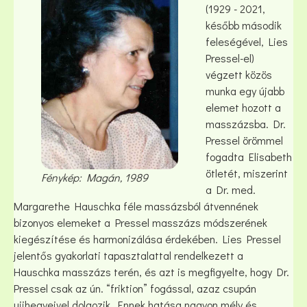
(1929 - 2021,
később második
feleségével, Lies
Pressel-el)
végzett közös
munka egy újabb
elemet hozott a
masszázsba. Dr.
Pressel örömmel
fogadta Elisabeth
ötletét, miszerint
Fénykép: Magán, 1989
a Dr. med.
Margarethe Hauschka féle massázsból átvennének
bizonyos elemeket a Pressel masszázs módszerének
kiegészítése és harmonizálása érdekében. Lies Pressel
jelentős gyakorlati tapasztalattal rendelkezett a
Hauschka masszázs terén, és azt is megfigyelte, hogy Dr.
Pressel csak az ún. “friktion” fogással, azaz csupán
ujjhegyeivel dolgozik. Ennek hatása nagyon mély és