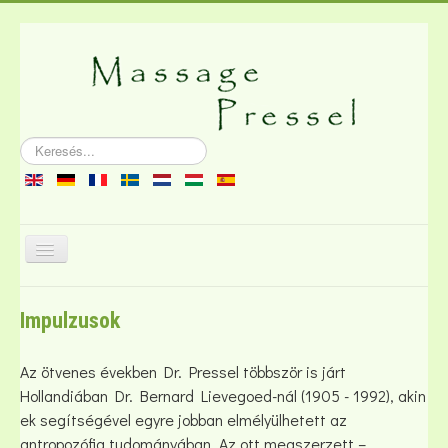
Keresés...
Navigáció
váltása
A masszázsról
Impulzusok
Irodalom
Dugó
Az ötvenes években Dr. Pressel többször is járt
Hollandiában Dr. Bernard Lievegoed-nál (1905 - 1992), akin
ek segítségével egyre jobban elmélyülhetett az
antropozófia tudományában. Az ott megszerzett –