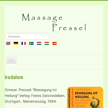
Keresés...
Navigáció
váltása
A masszázsról
Irodalom
Irodalom
Dugó
Simeon Pressel: "Bewegung ist
Heilung" Verlag Freies Geistesleben,
Stuttgart, Németország, 1984.