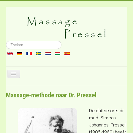
Zoeken...
Schakelen
navigatie
Over de massage
Massage-methode naar Dr. Pressel
Literatuur
Contact
De duitse arts dr.
med. Simeon
Johannes Pressel
(1905-1980) heeft