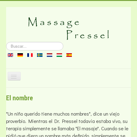
Buscar...
Cambiar
navegación
Sobre el masaje
El nombre
Literatura
Contacto
"Un niño querido tiene muchos nombres", dice un viejo
proverbio. Mientras el Dr. Pressel todavía estaba vivo, su
terapia simplemente se llamaba "El masaje". Cuando se le
pidió que diera un nombre más definido, simplemente se